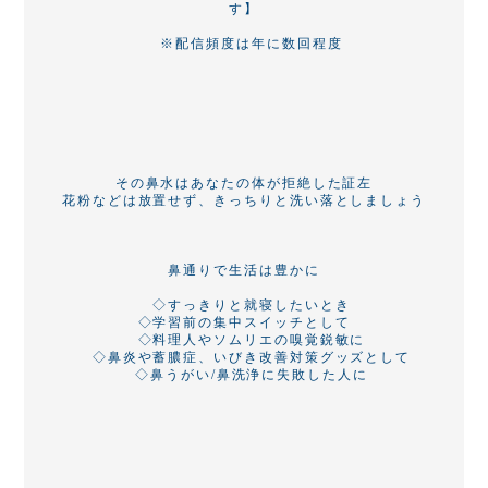
す】
※配信頻度は年に数回程度
その鼻水はあなたの体が拒絶した証左
花粉などは放置せず、きっちりと洗い落としましょう
鼻通りで生活は豊かに
◇すっきりと就寝したいとき
◇学習前の集中スイッチとして
◇料理人やソムリエの嗅覚鋭敏に
◇鼻炎や蓄膿症、いびき改善対策グッズとして
◇鼻うがい/鼻洗浄に失敗した人に